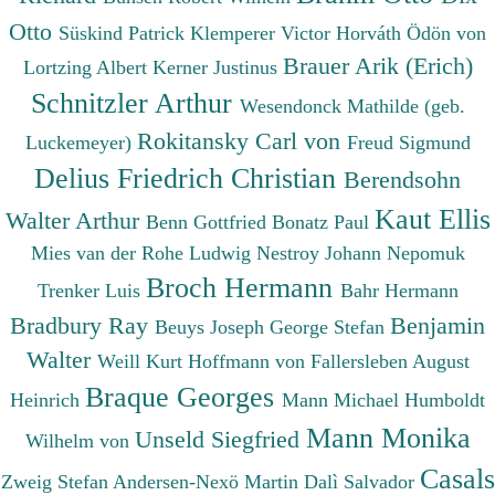
Otto
Süskind Patrick
Klemperer Victor
Horváth Ödön von
Brauer Arik (Erich)
Lortzing Albert
Kerner Justinus
Schnitzler Arthur
Wesendonck Mathilde (geb.
Rokitansky Carl von
Luckemeyer)
Freud Sigmund
Delius Friedrich Christian
Berendsohn
Kaut Ellis
Walter Arthur
Benn Gottfried
Bonatz Paul
Mies van der Rohe Ludwig
Nestroy Johann Nepomuk
Broch Hermann
Trenker Luis
Bahr Hermann
Bradbury Ray
Benjamin
Beuys Joseph
George Stefan
Walter
Weill Kurt
Hoffmann von Fallersleben August
Braque Georges
Heinrich
Mann Michael
Humboldt
Mann Monika
Unseld Siegfried
Wilhelm von
Casals
Zweig Stefan
Andersen-Nexö Martin
Dalì Salvador