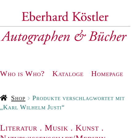
Zur
Zum
Navigation
Inhalt
springen
springen
Who is Who?
Kataloge
Homepage
Shop
Produkte verschlagwortet mit
„Karl Wilhelm Justi“
Literatur
.
Musik
.
Kunst
.