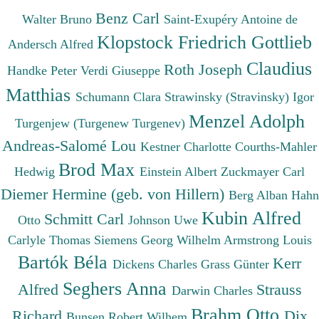
Benz Carl
Walter Bruno
Saint-Exupéry Antoine de
Klopstock Friedrich Gottlieb
Andersch Alfred
Claudius
Roth Joseph
Handke Peter
Verdi Giuseppe
Matthias
Schumann Clara
Strawinsky (Stravinsky) Igor
Menzel Adolph
Turgenjew (Turgenew Turgenev)
Andreas-Salomé Lou
Kestner Charlotte
Courths-Mahler
Brod Max
Hedwig
Einstein Albert
Zuckmayer Carl
Diemer Hermine (geb. von Hillern)
Berg Alban
Hahn
Kubin Alfred
Schmitt Carl
Otto
Johnson Uwe
Carlyle Thomas
Siemens Georg Wilhelm
Armstrong Louis
Bartók Béla
Kerr
Dickens Charles
Grass Günter
Seghers Anna
Alfred
Strauss
Darwin Charles
Brahm Otto
Richard
Dix
Bunsen Robert Wilhem