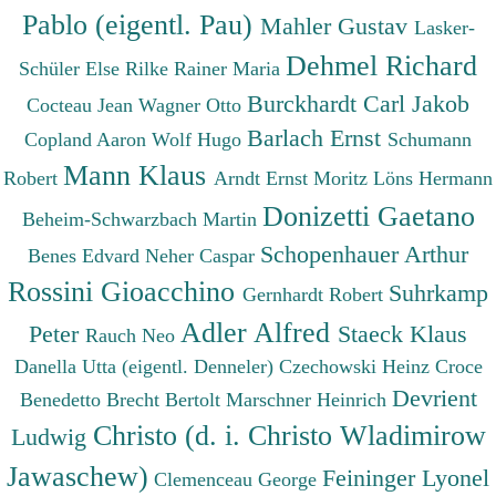
Pablo (eigentl. Pau)
Mahler Gustav
Lasker-
Dehmel Richard
Schüler Else
Rilke Rainer Maria
Burckhardt Carl Jakob
Cocteau Jean
Wagner Otto
Barlach Ernst
Copland Aaron
Wolf Hugo
Schumann
Mann Klaus
Robert
Arndt Ernst Moritz
Löns Hermann
Donizetti Gaetano
Beheim-Schwarzbach Martin
Schopenhauer Arthur
Benes Edvard
Neher Caspar
Rossini Gioacchino
Suhrkamp
Gernhardt Robert
Adler Alfred
Peter
Staeck Klaus
Rauch Neo
Danella Utta (eigentl. Denneler)
Czechowski Heinz
Croce
Devrient
Benedetto
Brecht Bertolt
Marschner Heinrich
Christo (d. i. Christo Wladimirow
Ludwig
Jawaschew)
Feininger Lyonel
Clemenceau George