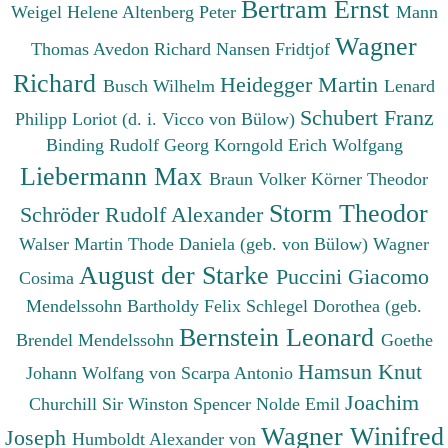
Bertram Ernst
Weigel Helene
Altenberg Peter
Mann
Wagner
Thomas
Avedon Richard
Nansen Fridtjof
Richard
Heidegger Martin
Busch Wilhelm
Lenard
Schubert Franz
Philipp
Loriot (d. i. Vicco von Bülow)
Binding Rudolf Georg
Korngold Erich Wolfgang
Liebermann Max
Braun Volker
Körner Theodor
Storm Theodor
Schröder Rudolf Alexander
Walser Martin
Thode Daniela (geb. von Bülow)
Wagner
August der Starke
Puccini Giacomo
Cosima
Mendelssohn Bartholdy Felix
Schlegel Dorothea (geb.
Bernstein Leonard
Brendel Mendelssohn
Goethe
Hamsun Knut
Johann Wolfang von
Scarpa Antonio
Joachim
Churchill Sir Winston Spencer
Nolde Emil
Wagner Winifred
Joseph
Humboldt Alexander von