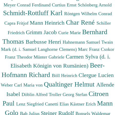
Meyer Conrad Ferdinand
Curtius Ernst
Schönberg Arnold
Schmidt-Rottluff Karl
Röntgen Wilhelm Conrad
Char René
Mann Heinrich
Capra Fritjof
Schiller
Bernhard
Grimm Jacob
Friedrich
Curie Marie
Thomas
Barbusse Henri
Hahnemann Samuel
Twain
Mark (d. i. Samuel Langhorne Clemens)
Marc Franz
Csokor
Carmen Sylva (d. i.
Franz Theodor
Münter Gabriele
Beer-
Elisabeth Königin von Rumänien)
Hofmann Richard
Clergue Lucien
Böll Heinrich
Qualtinger Helmut
Allende
Weber Carl Maria von
Citroen
Isabel
Döblin Alfred
Troller Georg Stefan
Paul
Mann
Lenz Siegfried
Canetti Elias
Kästner Erich
Golo
Steiner Rudolf
Bab Julius
Bonsels Waldemar