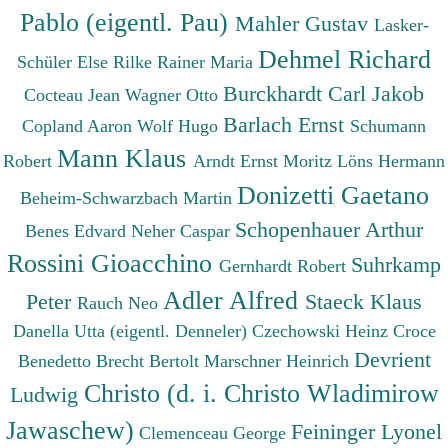
Pablo (eigentl. Pau)
Mahler Gustav
Lasker-
Dehmel Richard
Schüler Else
Rilke Rainer Maria
Burckhardt Carl Jakob
Cocteau Jean
Wagner Otto
Barlach Ernst
Copland Aaron
Wolf Hugo
Schumann
Mann Klaus
Robert
Arndt Ernst Moritz
Löns Hermann
Donizetti Gaetano
Beheim-Schwarzbach Martin
Schopenhauer Arthur
Benes Edvard
Neher Caspar
Rossini Gioacchino
Suhrkamp
Gernhardt Robert
Adler Alfred
Peter
Staeck Klaus
Rauch Neo
Danella Utta (eigentl. Denneler)
Czechowski Heinz
Croce
Devrient
Benedetto
Brecht Bertolt
Marschner Heinrich
Christo (d. i. Christo Wladimirow
Ludwig
Jawaschew)
Feininger Lyonel
Clemenceau George