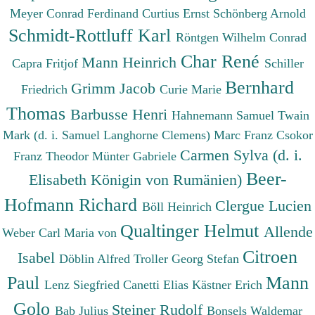
Meyer Conrad Ferdinand
Curtius Ernst
Schönberg Arnold
Schmidt-Rottluff Karl
Röntgen Wilhelm Conrad
Char René
Mann Heinrich
Capra Fritjof
Schiller
Bernhard
Grimm Jacob
Friedrich
Curie Marie
Thomas
Barbusse Henri
Hahnemann Samuel
Twain
Mark (d. i. Samuel Langhorne Clemens)
Marc Franz
Csokor
Carmen Sylva (d. i.
Franz Theodor
Münter Gabriele
Beer-
Elisabeth Königin von Rumänien)
Hofmann Richard
Clergue Lucien
Böll Heinrich
Qualtinger Helmut
Allende
Weber Carl Maria von
Citroen
Isabel
Döblin Alfred
Troller Georg Stefan
Paul
Mann
Lenz Siegfried
Canetti Elias
Kästner Erich
Golo
Steiner Rudolf
Bab Julius
Bonsels Waldemar