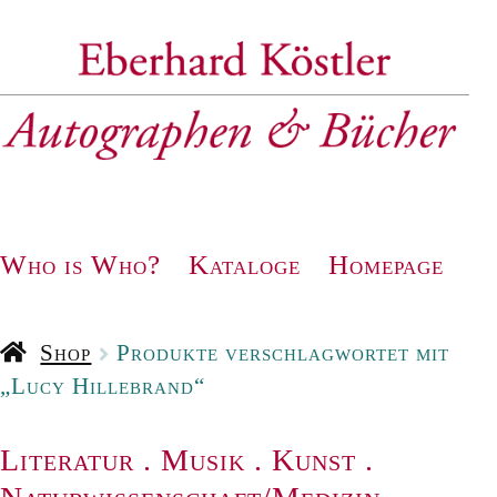
Zur
Zum
Navigation
Inhalt
springen
springen
Who is Who?
Kataloge
Homepage
Shop
Produkte verschlagwortet mit
„Lucy Hillebrand“
Literatur
.
Musik
.
Kunst
.