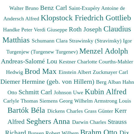
Benz Carl
Walter Bruno
Saint-Exupéry Antoine de
Klopstock Friedrich Gottlieb
Andersch Alfred
Claudius
Roth Joseph
Handke Peter
Verdi Giuseppe
Matthias
Schumann Clara
Strawinsky (Stravinsky) Igor
Menzel Adolph
Turgenjew (Turgenew Turgenev)
Andreas-Salomé Lou
Kestner Charlotte
Courths-Mahler
Brod Max
Hedwig
Einstein Albert
Zuckmayer Carl
Diemer Hermine (geb. von Hillern)
Berg Alban
Hahn
Kubin Alfred
Schmitt Carl
Otto
Johnson Uwe
Carlyle Thomas
Siemens Georg Wilhelm
Armstrong Louis
Bartók Béla
Kerr
Dickens Charles
Grass Günter
Seghers Anna
Alfred
Strauss
Darwin Charles
Brahm Otto
Richard
Dix
Bunsen Robert Wilhem