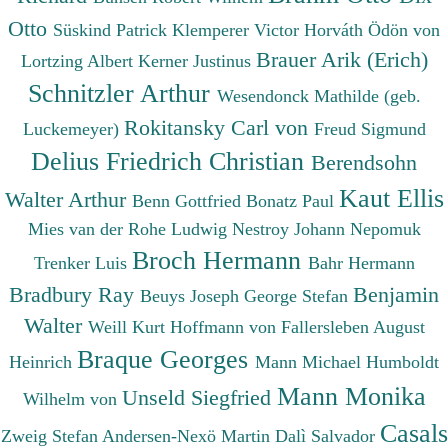
Otto
Süskind Patrick
Klemperer Victor
Horváth Ödön von
Brauer Arik (Erich)
Lortzing Albert
Kerner Justinus
Schnitzler Arthur
Wesendonck Mathilde (geb.
Rokitansky Carl von
Luckemeyer)
Freud Sigmund
Delius Friedrich Christian
Berendsohn
Kaut Ellis
Walter Arthur
Benn Gottfried
Bonatz Paul
Mies van der Rohe Ludwig
Nestroy Johann Nepomuk
Broch Hermann
Trenker Luis
Bahr Hermann
Bradbury Ray
Benjamin
Beuys Joseph
George Stefan
Walter
Weill Kurt
Hoffmann von Fallersleben August
Braque Georges
Heinrich
Mann Michael
Humboldt
Mann Monika
Unseld Siegfried
Wilhelm von
Casals
Zweig Stefan
Andersen-Nexö Martin
Dalì Salvador