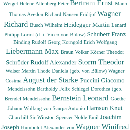
Bertram Ernst
Weigel Helene
Altenberg Peter
Mann
Wagner
Thomas
Avedon Richard
Nansen Fridtjof
Richard
Heidegger Martin
Busch Wilhelm
Lenard
Schubert Franz
Philipp
Loriot (d. i. Vicco von Bülow)
Binding Rudolf Georg
Korngold Erich Wolfgang
Liebermann Max
Braun Volker
Körner Theodor
Storm Theodor
Schröder Rudolf Alexander
Walser Martin
Thode Daniela (geb. von Bülow)
Wagner
August der Starke
Puccini Giacomo
Cosima
Mendelssohn Bartholdy Felix
Schlegel Dorothea (geb.
Bernstein Leonard
Brendel Mendelssohn
Goethe
Hamsun Knut
Johann Wolfang von
Scarpa Antonio
Joachim
Churchill Sir Winston Spencer
Nolde Emil
Wagner Winifred
Joseph
Humboldt Alexander von